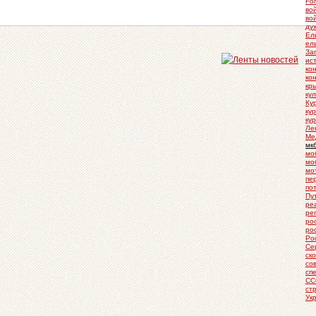
For
во
во
ду
Ел
ел
За
ис
ко
ко
кр
ку
Ку
ку
ку
Ле
Ме
мк
мо
мо
мо
пе
по
Пу
ре
ре
ро
ро
Ро
Се
ск
со
сп
СС
ст
Ук