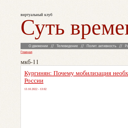
виртуальный клуб
Суть време
О движении
Телевидение
Полит. активность
Р
Главная
мкб-11
Кургинян: Почему мобилизация необх
России
13.10.2022 - 13:02