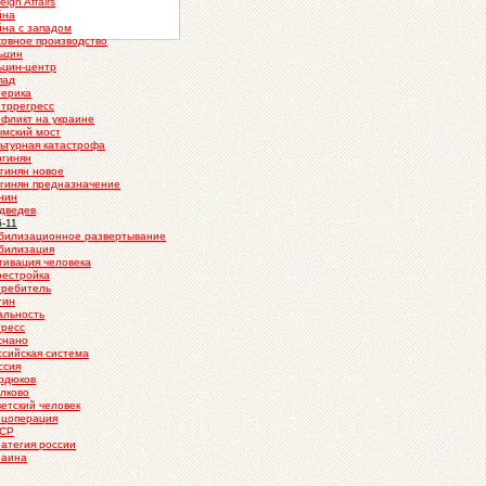
eign Affairs
йна
йна с западом
ховное производство
ьцин
ьцин-центр
пад
терика
нтррегресс
нфликт на украине
ымский мост
льтурная катастрофа
ргинян
ргинян новое
ргинян предназначение
нин
дведев
б-11
билизационное развертывание
билизация
тивация человека
рестройка
требитель
тин
альность
гресс
снано
ссийская система
ссия
рдюков
олково
ветский человек
ецоперация
СР
ратегия россии
раина