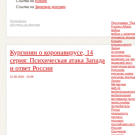
Ссылка на
Rutube
Ссылка на
Звуковую дорожку
Подробнее
Программа "Пр
обсудить на форуме
Foreign Affairs
война
война с западо
духовное произ
Ельцин
ельцин-центр
Запад
Кургинян о коронавирусе, 14
истерика
контррегресс
серия: Психическая атака Запада
конфликт на ук
крымский мост
и ответ России
культурная кат
Кургинян
кургинян новое
22.09.2020 - 23:09
кургинян предн
Ленин
Медведев
мкб-11
мобилизационн
мобилизация
мотивация чело
перестройка
потребитель
Путин
реальность
регресс
роснано
российская сис
Россия
Сердюков
сколково