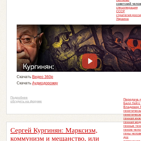
советский челов
спецоперация
СССР
стратегия росс
Украина
Скачать
Видео 360p
Скачать
Аудиодорожку
Подробнее
Передача 
обсудить на форуме
Билл Гейтс
Владимир 
генетическ
генетическ
генная ин
генная мо
генные тех
Сергей Кургинян: Марксизм,
геном чело
гены челов
коммунизм и мещанство, или
дух
изменение