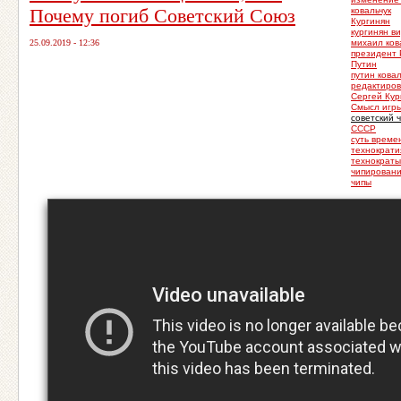
Почему погиб Советский Союз
ковальчук
Кургинян
кургинян в
25.09.2019 - 12:36
михаил ков
президент 
Путин
путин ковал
редактиров
Сергей Кур
Смысл игр
советский 
СССР
суть време
технократи
технократы
чипирован
чипы