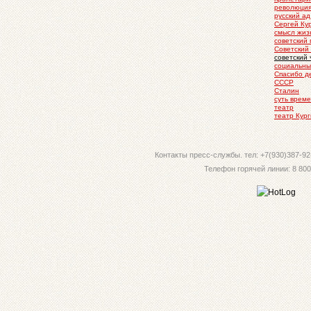
революци
русский ад
Сергей Ку
смысл жиз
советский 
Советский
советский 
социальны
Спасибо д
СССР
Сталин
суть врем
театр
театр Кур
Контакты пресс-службы. тел: +7(930)387-92-
Телефон горячей линии: 8 800