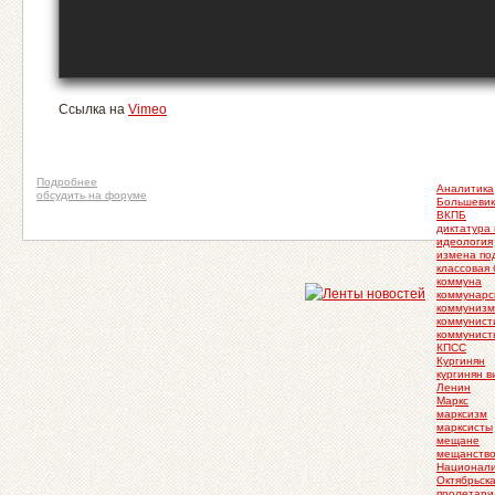
Ссылка на
Vimeo
Подробнее
Аналитика
обсудить на форуме
Большеви
ВКПБ
диктатура
идеология
измена по
классовая
коммуна
коммунарс
коммунизм
коммунист
коммунист
КПСС
Кургинян
кургинян в
Ленин
Маркс
марксизм
марксисты
мещане
мещанств
Национал
Октябрьск
пролетари