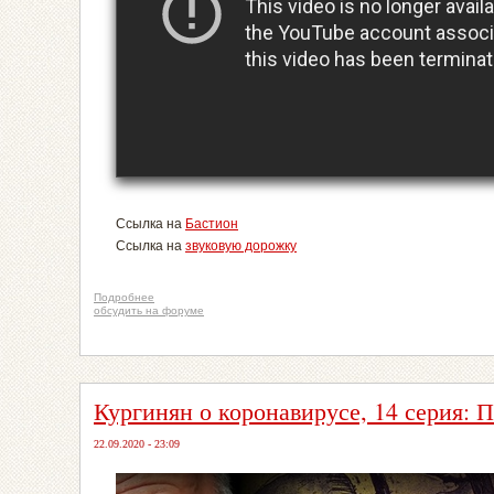
Ссылка на
Бастион
Ссылка на
звуковую дорожку
Подробнее
обсудить на форуме
Кургинян о коронавирусе, 14 серия: П
22.09.2020 - 23:09