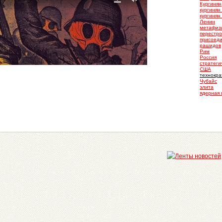
Кургинян
кургинян
кургинян
Ленин
метафиз
перестро
присоеди
рашидов
Рим
Россия
стратеги
США
технокра
Чубайс
элита
ядерная 