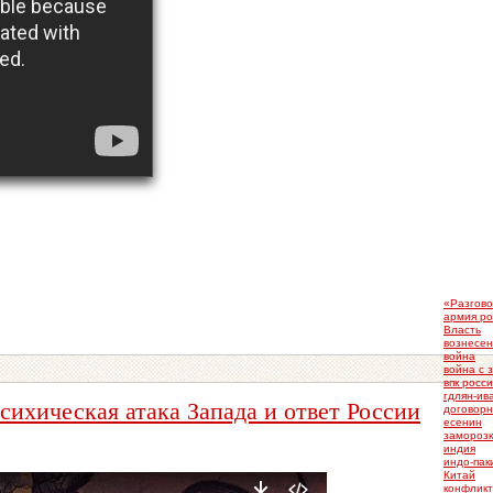
«Разгов
армия ро
Власть
вознесен
война
война с 
впк росс
гдлян-ив
сихическая атака Запада и ответ России
договорн
есенин
заморозк
индия
индо-пак
Китай
конфликт