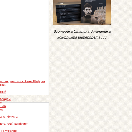
Эзотерика Сталина. Аналитика
конфликта интерпретаций
ор с мудрецом» у Анны Шафран
ссии
ский
западом
ии
анов
як
а конфликта
истанский конфликт
 на украине