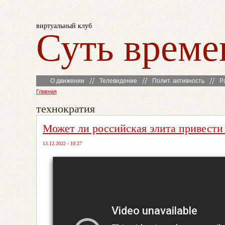
виртуальный клуб
Суть време
О движении
Телевидение
Полит. активность
Р
Главная
технократия
Может ли российская элита привести
13.12.2022 - 10:27