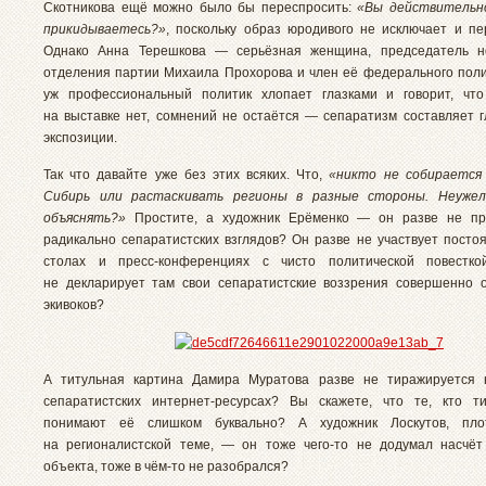
Скотникова ещё можно было бы переспросить:
«Вы действительно
прикидываетесь?»
, поскольку образ юродивого не исключает и пе
Однако Анна Терешкова — серьёзная женщина, председатель но
отделения партии Михаила Прохорова и член её федерального поли
уж профессиональный политик хлопает глазками и говорит, что
на выставке нет, сомнений не остаётся — сепаратизм составляет 
экспозиции.
Так что давайте уже без этих всяких. Что,
«никто не собирается
Сибирь или растаскивать регионы в разные стороны. Неуже
объяснять?»
Простите, а художник Ерёменко — он разве не пр
радикально сепаратистских взглядов? Он разве не участвует постоя
столах и пресс-конференциях с чисто политической повестк
не декларирует там свои сепаратистские воззрения совершенно 
экивоков?
А титульная картина Дамира Муратова разве не тиражируется 
сепаратистских интернет-ресурсах? Вы скажете, что те, кто т
понимают её слишком буквально? А художник Лоскутов, пл
на регионалистской теме, — он тоже чего-то не додумал насчёт
объекта, тоже в чём-то не разобрался?