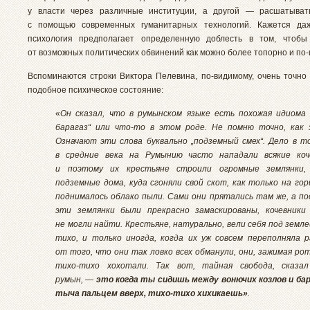
у власти через различные институции, а другой — расшатывать
с помощью современных гуманитарных технологий. Кажется даж
психология предполагает определенную доблесть в том, чтобы 
от возможных политических обвинений как можно более топорно и по-
Вспоминаются строки Виктора Пелевина, по-видимому, очень точн
подобное психическое состояние:
«
Он сказал, что в румынском языке есть похожая идиома
барагаз“ или что-то в этом роде. Не помню точно, как 
Означают эти слова буквально „подземный смех“. Дело в т
в средние века на Румынию часто нападали всякие коче
и поэтому их крестьяне строили огромные землянки,
подземные дома, куда сгоняли свой скот, как только на го
поднималось облако пыли. Сами они прятались там же, а по
эти землянки были прекрасно замаскированы, кочевники
не могли найти. Крестьяне, натурально, вели себя под земле
тихо, и только иногда, когда их уж совсем переполняла 
от того, что они так ловко всех обманули, они, зажимая рот
тихо-тихо хохотали. Так вот, тайная свобода, сказа
румын, —
это когда ты сидишь между вонючих козлов и бар
тыча пальцем вверх, тихо-тихо хихикаешь»
.