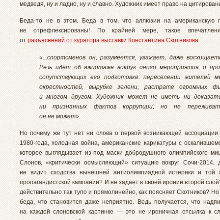
медведя, ну и ладно, ну и славно. Художник имеет право на цитирован
Беда-то не в этом. Беда в том, что аллюзии на американскую 
не отрефлексированы! По крайней мере, такое впечатлени
от
разъяснений от куратора выставки Константина Скотникова
:
«...спортсменов он, разумеется, уважает, даже восхищает
Речь идёт об ажиотаже вокруг оного мероприятия, о про
сопутствующих его подготовке: переселении жителей м
окрестностей, вырубке зелени, растрате огромных фи
и многом другом. Художник может не иметь ни доказате
ни признанных фактов коррупции, но не пережива
он не может».
Но почему же тут нет ни слова о первой возникающей ассоциаци
1980-года, холодная война, американские карикатуры с оскалившем
которое выглядывает из-под маски добродушного олимпийского м
Слонов, «критически осмысляющий» ситуацию вокруг Сочи-2014, 
не видит сходства нынешней антиолимпиадной истерики и той а
пропагандистской кампании? И не задает в своей иронии второй сло
действительно так тупо и прямолинейно, как поясняет Скотников? Но
беда, что становится даже неприятно. Ведь получается, что надп
на каждой слоновской картинке — это не ироничная отсылка к сл