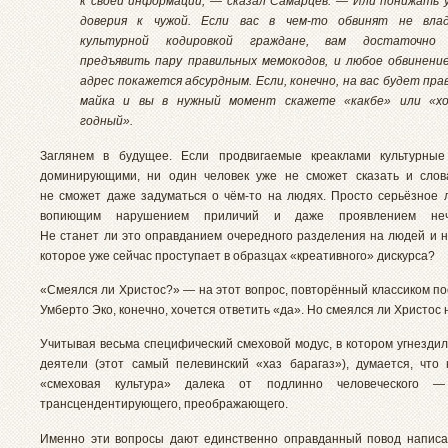
к своей информации, — сказал Самарцев. — Или понижать 
доверия к чужой. Если вас в чем-то обвинят не вла
культурной кодировкой граждане, вам достаточно
предъявить пару правильных мемокодов, и любое обвинени
адрес покажется абсурдным. Если, конечно, на вас будет пра
майка и вы в нужный момент скажете «какбе» или «хо
годный».
Заглянем в будущее. Если продвигаемые креаклами культурные
доминирующими, ни один человек уже не сможет сказать и слов
не сможет даже задуматься о чём-то на людях. Просто серьёзное 
вопиющим нарушением приличий и даже проявлением нечел
Не станет ли это оправданием очередного разделения на людей и н
которое уже сейчас проступает в образцах «креативного» дискурса?
«Смеялся ли Христос?» — на этот вопрос, повторённый классиком п
Умберто Эко, конечно, хочется ответить «да». Но смеялся ли Христос
Учитывая весьма специфический смеховой модус, в котором угнездил
деятели (этот самый пелевинский «хаз барагаз»), думается, что 
«смеховая культура» далека от подлинно человеческого — 
трансцендентирующего, преображающего.
Именно эти вопросы дают единственно оправданный повод написа