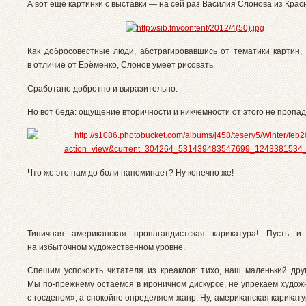
А вот ещё картинки с выставки — на сей раз Василия Слонова из Крас
Как добросовестные люди, абстрагировавшись от тематики картин, 
в отличие от Ерёменко, Слонов умеет рисовать.
Сработано добротно и выразительно.
Но вот беда: ощущение вторичности и никчемности от этого не пропад
Что же это нам до боли напоминает? Ну конечно же!
Типичная американская пропагандистская карикатура! Пусть и
на избыточном художественном уровне.
Спешим успокоить читателя из креаклов: тихо, наш маленький друг
Мы по-прежнему остаёмся в ироничном дискурсе, не упрекаем художн
с госдепом», а спокойно определяем жанр. Ну, американская карикату