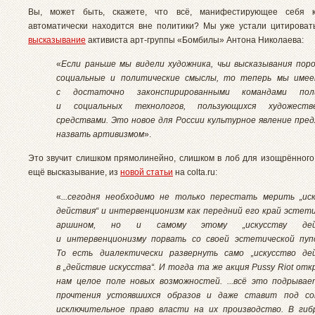
Вы, может быть, скажете, что всё, манифестирующее себя ка
автоматически находится вне политики? Мы уже устали цитирова
высказывание
активиста арт-группы «Бомбилы» Антона Николаева:
«
Если раньше мы видели художника, чьи высказывания по
социальные и политические смыслы, то теперь мы имее
с достаточно законспирированными командами пол
и социальных технологов, пользующихся художеств
средствами. Это новое для России культурное явление пре
назвать артивизмом
».
Это звучит слишком прямолинейно, слишком в лоб для изощрённого
ещё высказывание, из
новой статьи
на colta.ru:
«
...сегодня необходимо не только перестать мерить „ис
действия“ и интервенционизм как передний его край эстет
аршином, но и самому этому „искусству дейс
и интервенционизму порвать со своей эстетической пуп
То есть диалектически развернуть само „искусство дей
в „действие искусства“. И тогда та же акция Pussy Riot от
нам целое поле новых возможностей. ...всё это подрыва
прочтения устоявшихся образов и даже ставит под со
исключительное право власти на их производство. В гиб