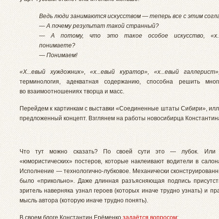
Ведь люди занимаются искусством — теперь все с этим согл
— А почему результат такой странный?
— А потому, что это такое особое искусство, «х...
понимаете?
— Понимаем!
«Х...евый хуждожник», «х...евый куратор», «х...евый галлерис
терминология, адекватная содержанию, способна решить мно
во взаимоотношениях творца и масс.
Перейдем к картинкам с выставки «Соединенные штаты Сибири», и
предложенный концепт. Взглянем на работы новосибирца Константин
Что тут можно сказать? По своей сути это — лубок. Или 
«юмористических» постеров, которые наклеивают водители в салон
Исполнение — технологично-лубковое. Механически сконструированн
было «прикольно». Даже длинная разъясняющая подпись присутс
зритель наверняка узнал героев (которых иначе трудно узнать) и п
мысль автора (которую иначе трудно понять).
В своем блоге Константин Ерёменко
задаётся вопросом
: