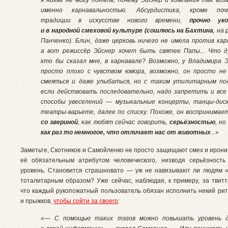
я никак не могу понять, почему Эйснер и компания так во
именно карнавальностью. Абсурдистика, кроме поч
традиции в искусстве нового времени,
прочно уко
и в народной смеховой культуре (сошлюсь на Бахтина
, на
Панченко). Блин, даже церковь ничего не имела против кар
а вот режиссёр Эйснер хочет быть святее Папы... Что д
кто бы сказал мне, в карнавале? Возможно, у Владимира 
просто плохо с чувством юмора, возможно, он просто н
смеяться и даже улыбаться, но с таким утилитарным по
если действовать последовательно, надо запретить и все
способы увеселений — музыкальные концерты, танцы-дис
театры-варьете, далее по списку. Похоже, он воспринимае
со звериной
, как любят сейчас говорить,
серьёзностью
, но
как раз то немногое, что отличает нас от животных
...»
Заметьте, Скотников и Самойленко не просто защищают смех и ирони
её обязательным атрибутом человеческого, низводя серьёзност
уровень. Становится страшновато — уж не навязывают ли людям 
тоталитарным образом? Уже сейчас, наблюдая, к примеру, за твитт
что каждый рукопожатный пользователь обязан исполнить некий рит
и прыжков,
чтобы сойти за своего
:
«— С помощью таких тэгов можно повышать уровень д