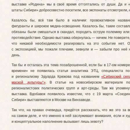
выставке «Родина» мы в своё время оттоптались от души. Да и
штаты Сибири» добросовестно посетили, все экспонаты отсмотрели, н
Казалось бы, всё там было в наличии: провокативное назван
фигуранты и широкое медиа-освещение. Казалось бы, такие состав
обязаны были смешаться в скандал, породить острую полемику или
противодействие. Однако выставка обернулась — ничем. Не поверите,
что никакой необходимости реагировать на это событие нет. О
с экспозицией, мы пожали плечами, зевнули и — забыли про неё
день.
Так бы и осталась эта тема позаброшенной, если бы в 17-ом номере
времени» не появилась статья аналитика ЭТЦ, специалиста по
и регионализму Эдуарда Крюкова под названием
«Сибирский сепа
маской „культуры“»
. В статье на новосибирском материале по
регионалистских политических групп и арт-среды. Там же упомян
выставка. Вдобавок появилось известие, что с 19 марта «Соед
Сибири» выставляются в Москве на Винзаводе.
Так что, на правах очевидца, придётся рассказать, что же это за 
на самом деле, и что именно в ней заслуживает внимания, если и х
и концептуальное наполнение вызывает лишь зевоту?