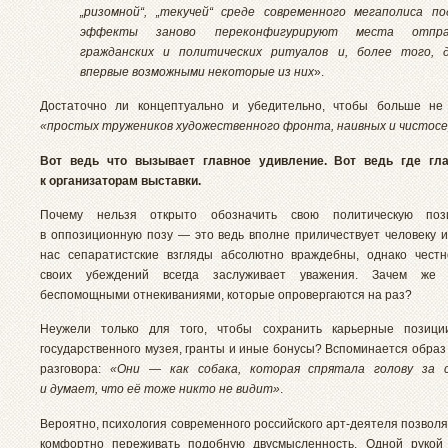
„ризомной“, „текучей“ среде современного мегаполиса п
эффекты заново переконфигурируют места отпра
гражданских и политических ритуалов и, более того, 
впервые возможными некоторые из них
».
Достаточно ли концептуально и убедительно, чтобы больше не
«простых тружеников художественного фронта, наивных и чистос
Вот ведь что вызывает главное удивление. Вот ведь где гл
к организаторам выставки.
Почему нельзя открыто обозначить свою политическую поз
в оппозиционную позу — это ведь вполне приличествует человеку и
нас сепаратистские взгляды абсолютно враждебны, однако чест
своих убеждений всегда заслуживает уважения. Зачем же 
беспомощными отнекиваниями, которые опровергаются на раз?
Неужели только для того, чтобы сохранить карьерные позиц
государственного музея, гранты и иные бонусы? Вспоминается образ
разговора:
«Они — как собака, которая спрятала голову за 
и думает, что её тоже никто не видит»
.
Вероятно, психология современного российского арт-деятеля позвол
комфортно переживать подобную двусмысленность. Одной рукой 