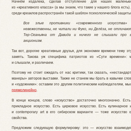
Начнём издалека, сделав отступление для наших маленьки
из «креативного класса» (а мы знаем, что такие у нашего блога есть).
среди креаклов распространён такой шаблон психологической защиты
Все злые противники «современного искусства»
невежественны, не читали ни Фуко, ни Делёза, не отличаю
Тер-Оганьяна от Давида и ничего не слышали про в
акционизм.
Так вот, дорогие креативные друзья, для экономии времени тему эт
замять. Такова уж специфика патриотов из «Сути времени»: 
и слышали, и различаем.
Поэтому не стоит ожидать от нас критики, так сказать, «нестандар
манеры» авторов выставки. Также не станем мы брать в кавычки сло
и «художники»: оставим это другим политическим наблюдателям, мы
прямолинейно
.
В конце концов, слово «искусство» достаточно многозначно. Есть
прикладное искусство. Есть цирковое искусство. Есть кулинарное и
и contemporary art в его сибирском варианте — тоже искусство 
свойства.
Предложим следующую формулировку: это — искусство взаимодей