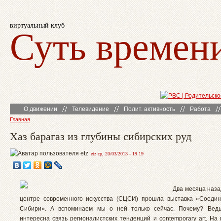
виртуальный клуб
Суть времен
О движении
Телевидение
Полит. активность
Работа
Главная
Хаз барагаз из глубины сибирских руд
etz ср, 20/03/2013 - 19:19
Два месяца наза
центре современного искусства (СЦСИ) прошла выставка «Соеди
Сибири». А вспоминаем мы о ней только сейчас. Почему? Вед
интересна связь регионалистских тенденций и contemporary art. На