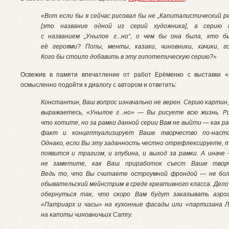
«Вот если бы я сейчас рисовал бы не „Капиталистический р
[это название одной из серий художника], а серию 
с названием „Унылое г...но“, о чем бы она была, кто 
её героями? Попы, менты, казаки, чиновники, хачики, го
Кого бы стоило добавить в эту гипотетическую серию?»
Освежив в памяти впечатление от работ Ерёменко с выставки 
осмысленно подойти к диалогу с автором и ответить:
Константин, Ваш вопрос изначально не верен. Серию картин,
выражаетесь, «Унылое г...но» — Вы рисуете всю жизнь. Р
что хотите, но за рамки данной серии Вам не выйти — как р
факт и концептуализирует Ваше творчество по-насто
Однако, если Вы эту заданность честно отрефлексируете, т
появится и трагизм, и глубина, и выход за рамки. А иначе
не заметите, как Ваш приработок съест Ваше творч
Ведь то, что Вы считаете остроумной фрондой — не бол
обывательский мейнстрим в среде креативного класса. Дел
обернуться так, что скоро Вам будут заказывать аэро
«Патриарх и часы» на кухонные фасады или «партизана 
на капоты чиновничьих Camry.