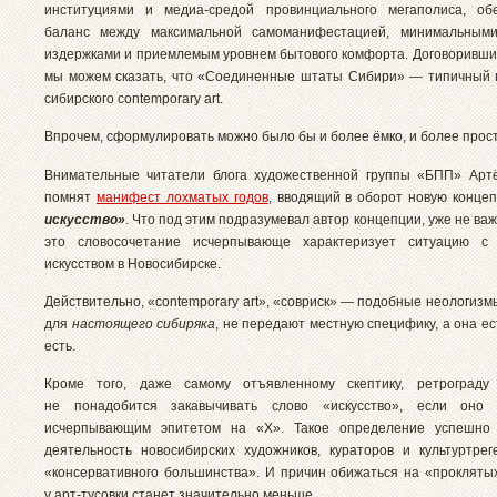
институциями и медиа-средой провинциального мегаполиса, об
баланс между максимальной самоманифестацией, минимальными
издержками и приемлемым уровнем бытового комфорта. Договорившис
мы можем сказать, что «Соединенные штаты Сибири» — типичный 
сибирского contemporary art.
Впрочем, сформулировать можно было бы и более ёмко, и более прост
Внимательные читатели блога художественной группы «БПП» Арт
помнят
манифест лохматых годов
, вводящий в оборот новую конце
искусство»
. Что под этим подразумевал автор концепции, уже не важ
это словосочетание исчерпывающе характеризует ситуацию с
искусством в Новосибирске.
Действительно, «contemporary art», «совриск» — подобные неологизм
для
настоящего сибиряка
, не передают местную специфику, а она ес
есть.
Кроме того, даже самому отъявленному скептику, ретрограду
не понадобится закавычивать слово «искусство», если оно 
исчерпывающим эпитетом на «Х». Такое определение успешно 
деятельность новосибирских художников, кураторов и культуртрег
«консервативного большинства». И причин обижаться на «прокляты
у арт-тусовки станет значительно меньше.