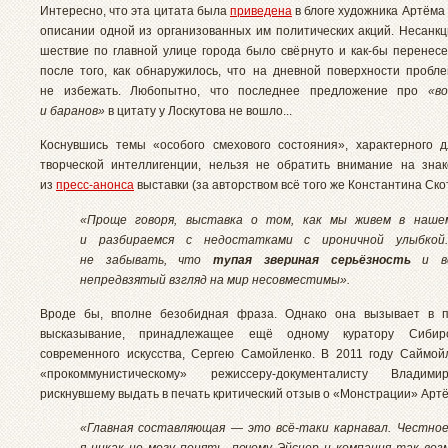
Интересно, что эта цитата была
приведена
в блоге художника Артёма
описании одной из организованных им политических акций. Несанк
шествие по главной улице города было свёрнуто и как-бы перенес
после того, как обнаружилось, что на дневной поверхности пробл
не избежать. Любопытно, что последнее предложение про
«во
и баранов»
в цитату у Лоскутова не вошло...
Коснувшись темы «особого смехового состояния», характерного
творческой интеллигенции, нельзя не обратить внимание на зна
из
пресс-анонса
выставки (за авторством всё того же Константина Ско
«Проще говоря, выставка о том, как мы живем в наше
и разбираемся с недостатками с ироничной улыбкой
не забывать, что
тупая звериная серьёзность
и ве
непредвзятый взгляд на мир несовместимы».
Вроде бы, вполне безобидная фраза. Однако она вызывает в п
высказывание, принадлежащее ещё одному куратору Сибирс
современного искусства, Сергею Самойленко. В 2011 году Саймо
«прокоммунистическому» режиссеру-документалисту Владим
рискнувшему выдать в печать критический отзыв о «Монстрации» Артё
«Главная составляющая — это всё-таки карнавал. Честное