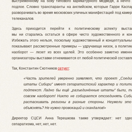
выстриженному на боку типового карикатурного медведя, а нечто 
подлое. Словно транспаранты на английском, которые Гарри Каспа
разворачивать во время московских уличных манифестаций под каме
телеканалов.
Здесь приходится перейти к политическому аспекту выста
мы ни старались остаться в сфере чисто художественного и кон
Избежать этого нельзя, поскольку художественный и концептуальный
показывают рассмотренные примеры — удручающе низок, а политика
наоборот — лезет из всех щелей. Это особенно заметно именно
организаторы выставки отнекиваются от любой политической состав
Так, Константин Скотников
сетует
:
«Часть зрителей уверенно заявляет, что проект „Соеди
штаты Сибири“ имеет сепаратистский характер и полити
подтекст. Ладно бы ещё „разъединённые штаты“ были, т
совсем наоборот! Никто не собирается отсоединять Сиб
растаскивать регионы в разные стороны. Неужели это
объяснять? Не нужно провокаций и скандалов!»
Директор СЦСИ Анна Терешкова также утверждает: нет здес
сепаратизма, нет, нет, нет.