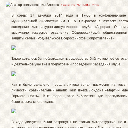
Алешка птн, 26/12/2014 - 22:46
В среду, 17 декабря 2014 года в 17-00 в конференц-зале
муниципальной библиотеки им. Н. А. Некрасова г. Ижевска сост
заседание литературно-дискуссионного клуба «Аврора». Органи
выступило ижевское отделение Общероссийской общественной
защиты семьи «Родительское Всероссийское Сопротивление».
Также хотелось бы поблагодарить руководство библиотеки, её сотруд
и деятельное участие в подготовке и проведении заседания клуба.
Как и было заявлено, прошла литературная дискуссия на тему 
личности: сравнительный анализ книг Джека Лондона «Мартин Ид
Горького «Мать». В конференц-зале библиотеки, где проводилось
было весьма многолюдно:
В ходе дискуссии были затронуты не только литературные, но и
исторические, психологические и социальные темы. Затрагивались, н