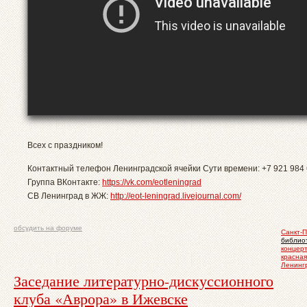
Всех с праздником!
Контактный телефон Ленинградской ячейки Сути времени: +7 921 984 
Группа ВКонтакте:
https://vk.com/eotleningrad
СВ Ленинград в ЖЖ:
http://eot-leningrad.livejournal.com/
обсудить на форуме
Санкт-П
библио
концер
красная
Ленинг
Заседание литературно-дискуссионного
клуба «Аврора» в Ижевске