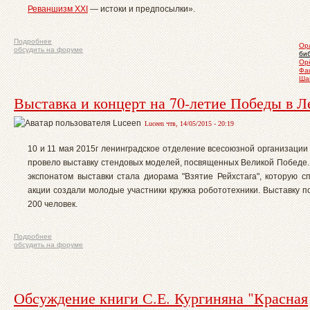
Реваншизм XXI
— истоки и предпосылки».
Подробнее
Ор
обсудить на форуме
би
Ор
Фа
Ша
Выставка и концерт на 70-летие Победы в Л
Luceen чтв, 14/05/2015 - 20:19
10 и 11 мая 2015г ленинградское отделение всесоюзной организации
провело выставку стендовых моделей, посвященных Великой Победе
экспонатом выставки стала диорама "Взятие Рейхстага", которую с
акции создали молодые участники кружка робототехники. Выставку п
200 человек.
Подробнее
обсудить на форуме
Обсуждение книги С.Е. Кургиняна "Красная