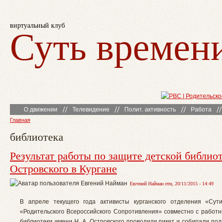
виртуальный клуб
Суть времен
О движении
Телевидение
Полит. активность
Работа
Главная
библиотека
Результат работы по защите детской библиот
Островского в Кургане
Евгений Найман птн, 20/11/2015 - 14:49
В апреле текущего года активисты курганского отделения «Сут
«Родительского Всероссийского Сопротивления» совместно с работн
библиотеки имени Н. А. Островского проводили пикет и собирали по