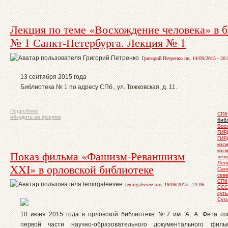
Лекция по теме «Восхождение человека» в 
№ 1 Санкт-Петербурга. Лекция № 1
Григорий Петренко пн, 14/09/2015 - 20:
13 сентября 2015 года
Библиотека № 1 по адресу СПб., ул. Тожковская, д. 11.
Подробнее
СПб
обсудить на форуме
биб
Вос
ГИР
ГИР
кос
кос
Показ фильма «Фашизм-Реваншизм
лек
Лен
XXI» в орловской библиотеке
Сан
сев
СПб
temirgaleevee птн, 19/06/2015 - 23:06
ССС
сут
Сут
10 июня 2015 года в орловской библиотеке №7 им. А. А. Фета со
первой части научно-образовательного документального фил