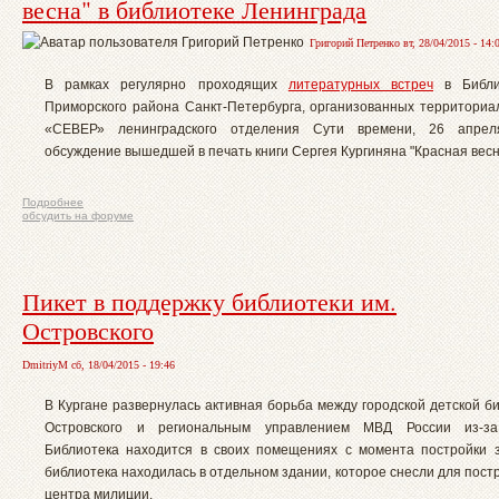
весна" в библиотеке Ленинграда
Григорий Петренко вт, 28/04/2015 - 14:
В рамках регулярно проходящих
литературных встреч
в Библ
Приморского района Санкт-Петербурга, организованных территориа
«СЕВЕР» ленинградского отделения Сути времени, 26 апрел
обсуждение вышедшей в печать книги Сергея Кургиняна "Красная весн
Подробнее
обсудить на форуме
Пикет в поддержку библиотеки им.
Островского
DmitriyM сб, 18/04/2015 - 19:46
В Кургане развернулась активная борьба между городской детской б
Островского и региональным управлением МВД России из-з
Библиотека находится в своих помещениях с момента постройки 
библиотека находилась в отдельном здании, которое снесли для пост
центра милиции.