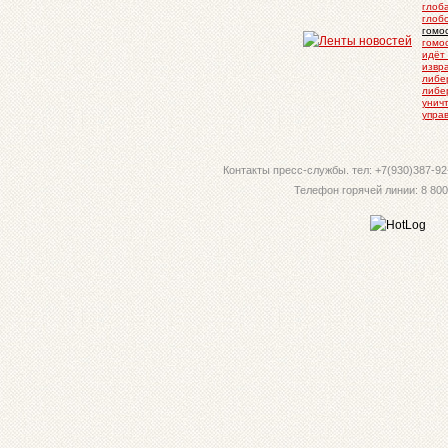
глоб
глоб
гомо
гомо
идёт
извр
либе
либе
унич
упра
Контакты пресс-службы. тел: +7(930)387-92-
Телефон горячей линии: 8 800