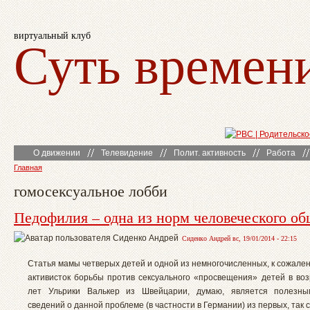
виртуальный клуб
Суть времен
О движении
Телевидение
Полит. активность
Работа
Главная
гомосексуальное лобби
Педофилия – одна из норм человеческого о
Сиденко Андрей вс, 19/01/2014 - 22:15
Статья мамы четверых детей и одной из немногочисленных, к сожале
активисток борьбы против сексуального «просвещения» детей в воз
лет Ульрики Валькер из Швейцарии, думаю, является полезны
сведений о данной проблеме (в частности в Германии) из первых, так ск