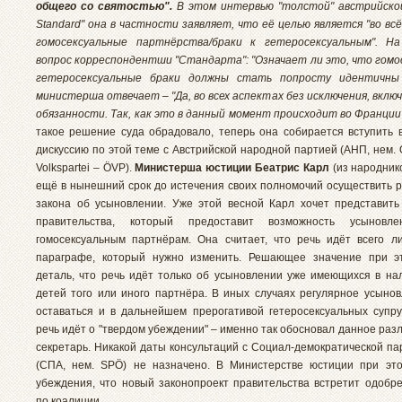
общего со святостью".
В этом интервью "толстой" австрийско
Standard" она в частности заявляет, что её целью является "во вс
гомосексуальные партнёрства/браки к гетеросексуальным". Н
вопрос корреспондентши "Стандарта": "Означает ли это, что гомо
гетеросексуальные браки должны стать попросту идентичны
министерша отвечает – "Да, во всех аспектах без исключения, включ
обязанности. Так, как это в данный момент происходит во Франции".
такое решение суда обрадовало, теперь она собирается вступить 
дискуссию по этой теме с Австрийской народной партией (АНП, нем. Ö
Volkspartei – ÖVP).
Министерша юстиции Беатрис Карл
(из народник
ещё в нынешний срок до истечения своих полномочий осуществить 
закона об усыновлении. Уже этой весной Карл хочет представить
правительства, который предоставит возможность усыновл
гомосексуальным партнёрам. Она считает, что речь идёт всего 
параграфе, который нужно изменить. Решающее значение при э
деталь, что речь идёт только об усыновлении уже имеющихся в на
детей того или иного партнёра. В иных случаях регулярное усыно
оставаться и в дальнейшем прерогативой гетеросексуальных супру
речь идёт о "твердом убеждении" – именно так обосновал данное раз
секретарь. Никакой даты консультаций с Социал-демократической па
(СПА, нем. SPÖ) не назначено. В Министерстве юстиции при эт
убеждения, что новый законопроект правительства встретит одобр
по коалиции.