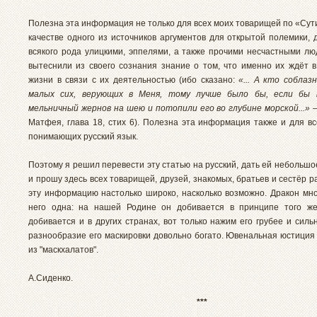
Полезна эта информация не только для всех моих товарищей по «Сут
качестве одного из источников аргументов для открытой полемики, 
всякого рода улицкими, эппелями, а также прочими несчастными лю
вытеснили из своего сознания знание о том, что именно их ждёт в
жизни в связи с их деятельностью (ибо сказано:
«... А кто соблаз
малых сих, верующих в Меня, тому лучше было бы, если бы 
мельничный жернов на шею и потопили его во глубине морской...»
–
Матфея, глава 18, стих 6). Полезна эта информация также и для вс
понимающих русский язык.
Поэтому я решил перевести эту статью на русский, дать ей небольш
и прошу здесь всех товарищей, друзей, знакомых, братьев и сестёр 
эту информацию настолько широко, насколько возможно. Дракон мног
него одна: на нашей Родине он добивается в принципе того же
добивается и в других странах, вот только нажим его грубее и силь
разнообразие его маскировки довольно богато. Ювенальная юстиция 
из "маскхалатов".
А.Сиденко.
***