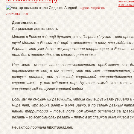
уничтожен
Ювенальн
Сиденко Андрей чтв,
21/02/2013 - 15:05
Деятельность:
Социальная деятельность
Многие в России всё ещё думают, что в "европах" лучше – вот прост
тут! Многие в России всё ещё сомневаются в том, что ведётся в
Европа – это уже давно оккупированная территория, а Россия – 
поле боя с превосходящими силами противника.
Нас мало: многие наши соотечественники пребывают как б
наркотическом сне, и им снится, что при всех неприятностях,
разрухе, нищете, при вопиющей социальной несправедливости
стране лжи – у нас всё-таки мир. Ну, тот самый, что хоть и 
говорится, всё же лучше хорошей войны...
Если мы не сможем их разбудить, чтобы они вдруг наяву увидели и 
мира нет, что война идёт – и уже давно, и по самым разным напра
нашей территории – тогда поле боя может остаться за врагом
резать – во всех смыслах резать – прямо в их сладком обманчивом сн
Редактор портала http://rugraz.net.