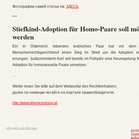
Фотографии самой статьи см.
ЗДЕСЬ
.
***
Stiefkind-Adoption für Homo-Paare soll mö
werden
Ein in Österreich lebendes lesbisches Paar hat vor dem 
Menschenrechtsgerichtshof einen Sieg im Streit um die Adoption e
errungen. Justizministerin Karl will bereits im Frühjahr eine Neuregelung fü
Adoption für homosexuelle Paare umsetzen.
...
Weiter lesen Sie bitte auf dem Webportal des Rechteinhabers:
далее по-немецки читайте на портале правообладателя:
http://www.kleinezeitung.at
обсудить на форуме
оста
Соци
войн