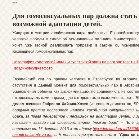
***
Для гомосексуальных пар должна стать
возможной адаптация детей.
Живущая в Австрии
лесбиянская пара
добилась в Европейском су
человека победы в тяжбе об усыновлении мальчика. Министерша
хочет уже весной реализовать поправки в законе об усыновле
касающиеся гомосексуальных пар.
Фотография счастливой мамы и
счастливой папы
на портале газеты © 
Гвоздиков/суджетфото
Европейский суд по правам человека в Страсбурге во вторни
отсутствия в данный момент для гомосексуальных пар в Австри
усыновления ребёнка как дискриминацию, по сравнению с не состо
гетеросексуальными парами, для которых такая возможность есть.
М
делам женщин Габриела Хайниш-Хозек
(из социал-демократов, S
борцунья против последнего налёта какой-либо священности 
брака, за права педерастов и лесбиянок на адаптацию детей, и з
называет загадочным словосочетанием "лёгкий брак" – "Ehe li
интервью от
17 февраля 2013 г. по
адресу
http://derstandard.at/136
hat-mit-heilig-nix-zu-tun
под многоговорящим заголовком
"Брак не 