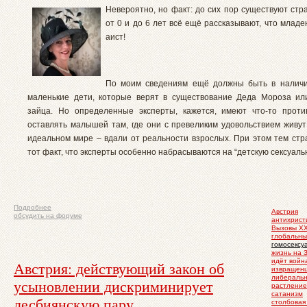
Невероятно, но факт: до сих пор существуют стр
от 0 и до 6 лет всё ещё рассказывают, что млад
аист!
По моим сведениям ещё должны быть в наличи
маленькие дети, которые верят в существование Деда Мороза ил
зайца. Но определенные эксперты, кажется, имеют что-то проти
оставлять малышей там, где они с превеликим удовольствием живут:
идеальном мире – вдали от реальности взрослых. При этом тем стр
тот факт, что эксперты особенно набрасываются на “детскую сексуальн
Подробнее
Австрия
обсудить на форуме
антихрист
Вызовы XX
глобальны
гомосексу
жизнь на 
идёт войн
Австрия: действующий закон об
извращен
либераль
усыновлении дискриминирует
растление
сатанизм
лесбиянскую пару
столбовая