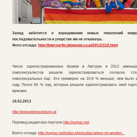
Запад заботится о взращивании новых поколений извра
последовательности и упорстве им не откажешь.
Фото отсюда:
http://interserfer.blogspot.co.at/2012/11/2.html
Число зарегистрированных браков в Австрии в 2012 уменьш
гомосексуалистов решили зарегистрироваться согласно ст
гомосексуальных пар. Это примерно на 10,9 % меньше, чем было
году. Почти 60 % пар, которые решили зарегистрировать своё парт
мужские.
19.02.2013
http://www.kleinezeitung.at
Перевод редактора портала
http://rugraz.net
.
Взято отсюда:
http://rugraz.net/index.php/ru/das-leben-im-westen...