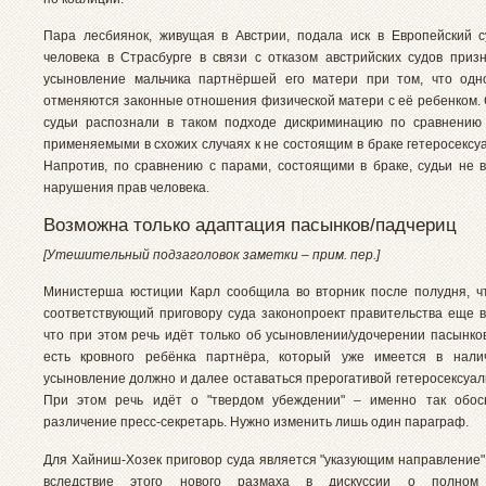
Пара лесбиянок, живущая в Австрии, подала иск в Европейский 
человека в Страсбурге в связи с отказом австрийских судов приз
усыновление мальчика партнёршей его матери при том, что одн
отменяются законные отношения физической матери с её ребенком. 
судьи распознали в таком подходе дискриминацию по сравнению
применяемыми в схожих случаях к не состоящим в браке гетеросексу
Напротив, по сравнению с парами, состоящими в браке, судьи не в
нарушения прав человека.
Возможна только адаптация пасынков/падчериц
[Утешительный подзаголовок заметки – прим. пер.]
Министерша юстиции Карл сообщила во вторник после полудня, ч
соответствующий приговору суда законопроект правительства еще в
что при этом речь идёт только об усыновлении/удочерении пасынков
есть кровного ребёнка партнёра, который уже имеется в нали
усыновление должно и далее оставаться прерогативой гетеросексуал
При этом речь идёт о "твердом убеждении" – именно так обос
различение пресс-секретарь. Нужно изменить лишь один параграф.
Для Хайниш-Хозек приговор суда является "указующим направление"
вследствие этого нового размаха в дискуссии о полном 