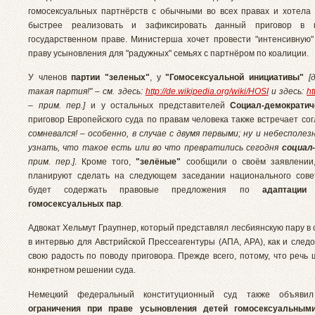
гомосексуальных партнёрств с обычными во всех правах и хотела
быстрее реализовать и зафиксировать данный приговор в 
государственном праве. Министерша хочет провести "интенсивную"
праву усыновления для "радужных" семьях с партнёром по коалиции.
У членов
партии "зеленых"
, у
"Гомосексуальной инициативы"
[
такая партия!" – см. здесь:
http://de.wikipedia.org/wiki/HOSI
и здесь:
ht
– прим. пер.]
и у остальных представителей
Социал-демократич
приговор Европейского суда по правам человека также встречает со
сомневался! – особенно, в случае с двумя первыми; ну и небесполе
узнать, что такое есть или во что превратились сегодня
социал
прим. пер.]
. Кроме того,
"зелёные"
сообщили о своём заявлении,
планируют сделать на следующем заседании национального сове
будет содержать правовые предложения по
адаптации
гомосексуальных пар
.
Адвокат Хельмут Граупнер, который представлял лесбиянскую пару в 
в интервью для Австрийской Прессеагентуры (АПА, APA), как и след
свою радость по поводу приговора. Прежде всего, потому, что речь
конкретном решении суда.
Немецкий федеральный конституционный суд также объявил
ограничения при праве усыновления детей гомосексуальным