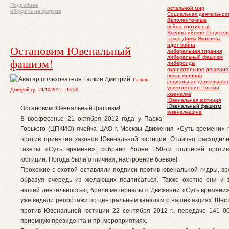
Подробнее
остальной мир
обсудить на форуме
Социальная деятельнос
белоленточные
война против нас
Всероссийское Родител
закон Димы Яковлева
идёт война
Остановим Ювенальный
либеральная тирания
либеральный фашизм
фашизм!
либероиды
окончательное решение 
пятая колонна
Галкин
социальная деятельност
уничтожение России
Дмитрий ср, 24/10/2012 - 13:50
ювеналка
Ювенальная юстиция
Ювенальный фашизм
Остановим Ювенальный фашизм!
ювенальщина
В воскресенье 21 октября 2012 года у Парка
Горького (ЦПКИО) ячейка ЦАО г. Москвы Движения «Суть времени» 
против принятия законов Ювенальной юстиции. Отлично расходили
газеты «Суть времени», собрано более 150-ти подписей проти
юстиции. Погода была отличная, настроение боевое!
Прохожие с охотой оставляли подписи против ювенальной гидры, в
образуя очередь из желающих подписаться. Также охотно они и 
нашей деятельностью, брали материалы о Движении «Суть времени»,
уже видели репортажи по центральным каналам о наших акциях: Шест
против Ювенальной юстиции 22 сентября 2012 г., передаче 141 0
приемную президента и пр. мероприятиях.