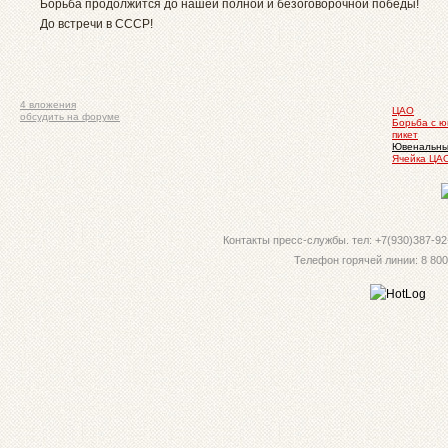
Борьба продолжится до нашей полной и безоговорочной победы!
До встречи в СССР!
4 вложения
ЦАО
обсудить на форуме
Борьба с 
пикет
Ювенальн
Ячейка ЦА
Контакты пресс-службы. тел: +7(930)387-92-
Телефон горячей линии: 8 800