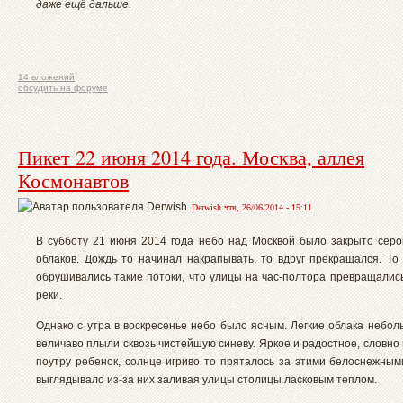
даже ещё дальше.
14 вложений
обсудить на форуме
Пикет 22 июня 2014 года. Москва, аллея
Космонавтов
Derwish чтв, 26/06/2014 - 15:11
В субботу 21 июня 2014 года небо над Москвой было закрыто сер
облаков. Дождь то начинал накрапывать, то вдруг прекращался. То 
обрушивались такие потоки, что улицы на час-полтора превращалис
реки.
Однако с утра в воскресенье небо было ясным. Легкие облака небол
величаво плыли сквозь чистейшую синеву. Яркое и радостное, словн
поутру ребенок, солнце игриво то пряталось за этими белоснежным
выглядывало из-за них заливая улицы столицы ласковым теплом.