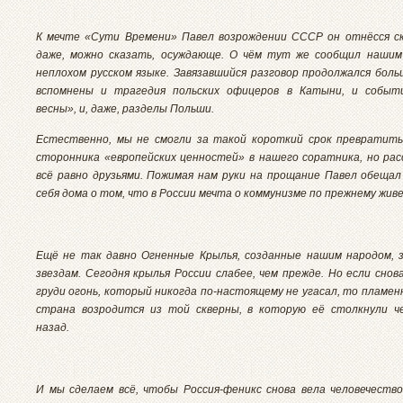
К мечте «Сути Времени» Павел возрождении СССР он отнёсся ск
даже, можно сказать, осуждающе. О чём тут же сообщил нашим
неплохом русском языке. Завязавшийся разговор продолжался боль
вспомнены и трагедия польских офицеров в Катыни, и событ
весны», и, даже, разделы Польши.
Естественно, мы не смогли за такой короткий срок превратить
сторонника «европейских ценностей» в нашего соратника, но ра
всё равно друзьями. Пожимая нам руки на прощание Павел обещал
себя дома о том, что в России мечта о коммунизме по прежнему жив
Ещё не так давно Огненные Крылья, созданные нашим народом, 
звездам. Сегодня крылья России слабее, чем прежде. Но если снова
груди огонь, который никогда по-настоящему не угасал, то пламе
страна возродится из той скверны, в которую её столкнули ч
назад.
И мы сделаем всё, чтобы Россия-феникс снова вела человечество