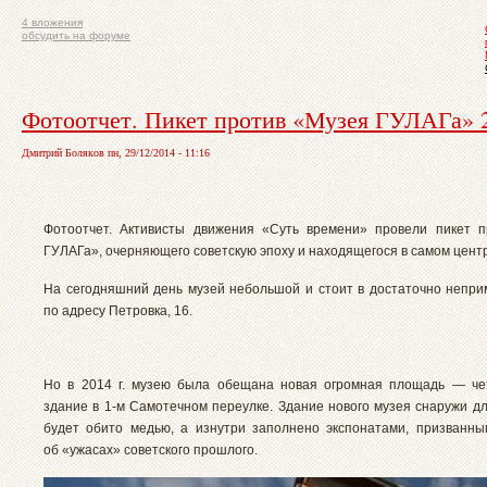
4 вложения
обсудить на форуме
Фотоотчет. Пикет против «Музея ГУЛАГа» 2
Дмитрий Боляков пн, 29/12/2014 - 11:16
Фотоотчет. Активисты движения «Суть времени» провели пикет 
ГУЛАГа», очерняющего советскую эпоху и находящегося в самом цент
На сегодняшний день музей небольшой и стоит в достаточно непри
по адресу Петровка, 16.
Но в 2014 г. музею была обещана новая огромная площадь — че
здание в 1-м Самотечном переулке. Здание нового музея снаружи д
будет обито медью, а изнутри заполнено экспонатами, призванны
об «ужасах» советского прошлого.