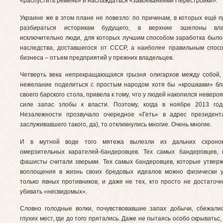
«распустить ремень» и наслаждаться «завоеваниями Перестройки».
Украине же в этом плане не повезло: по причинам, в которых ещё п
разбираться историкам будущего, в верхние эшелоны вл
исключительно люди, для которых лучшим способом заработка было
наследства, доставшегося от СССР, а наиболее правильным спос
бизнеса – отъем предприятий у прежних владельцев.
Четверть века непрекращающаяся грызня олигархов между собой,
нежелание поделиться с простым народом хотя бы «крошками» бл
своего барского стола, привела к тому, что у людей накопился неверо
силе запас злобы к власти. Поэтому, когда в ноябре 2013 го
Незалежности прозвучало очередное «Геть» в адрес президент
заслуживавшего такого, да), то откликнулись многие. Очень многие.
И в мутной воде того мятежа вылезли из дальних схронов
омерзительных карателей-бандеровцев. Тех самых бандеровцев,
фашисты считали зверьми. Тех самых бандеровцев, которые утверж
воплощения в жизнь своих бредовых идеалов можно физически у
только явных противников, и даже не тех, кто просто не достаточн
убивать «несвидомых».
Словно голодные волки, почувствовавшие запах добычи, сбежали
глухих мест, где до того прятались. Даже не пытаясь особо скрыватьс