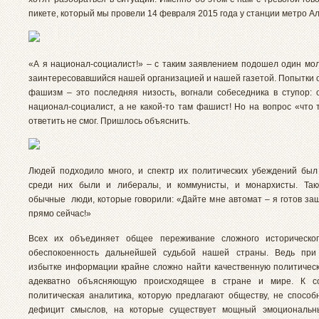
пикете, который мы провели 14 февраля 2015 года у станции метро Ал
«А я национал-социалист!» – с таким заявлением подошел один мол
заинтересовавшийся нашей организацией и нашей газетой. Попытки о
фашизм – это последняя низость, вогнали собеседника в ступор: о
национал-социалист, а не какой-то там фашист! Но на вопрос «что 
ответить не смог. Пришлось объяснить.
Людей подходило много, и спектр их политических убеждений был
среди них были и либералы, и коммунисты, и монархисты. Так
обычные люди, которые говорили: «Дайте мне автомат – я готов за
прямо сейчас!»
Всех их объединяет общее переживание сложного историческо
обеспокоенность дальнейшей судьбой нашей страны. Ведь при
избытке информации крайне сложно найти качественную политическ
адекватно объясняющую происходящее в стране и мире. К с
политическая аналитика, которую предлагают обществу, не способ
дефицит смыслов, на которые существует мощный эмоциональн