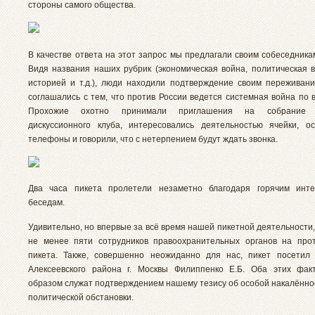
стороны самого общества.
В качестве ответа на этот запрос мы предлагали своим собеседника
Видя названия наших рубрик (экономическая война, политическая в
историей и т.д.), люди находили подтверждение своим переживан
соглашались с тем, что против России ведется системная война по 
Прохожие охотно принимали приглашения на собрание л
дискуссионного клуба, интересовались деятельностью ячейки, о
телефоны и говорили, что с нетерпением будут ждать звонка.
Два часа пикета пролетели незаметно благодаря горячим инте
беседам.
Удивительно, но впервые за всё время нашей пикетной деятельности
не менее пяти сотрудников правоохранительных органов на про
пикета. Также, совершенно неожиданно для нас, пикет посетил
Алексеевского района г. Москвы Филиппенко Е.Б. Оба этих фак
образом служат подтверждением нашему тезису об особой накалённ
политической обстановки.