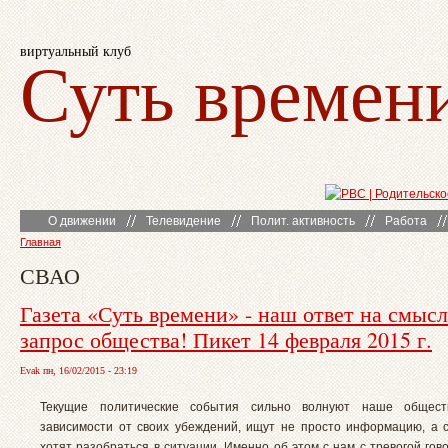
виртуальный клуб
Суть времен
О движении
Телевидение
Полит. активность
Работа
Главная
СВАО
Газета «Суть времени» - наш ответ на смыс
запрос общества! Пикет 14 февраля 2015 г.
Evak пн, 16/02/2015 - 23:19
Текущие политические события сильно волнуют наше общест
зависимости от своих убеждений, ищут не просто информацию, а с
хотят разобраться в ситуации. Именно об этом с нам с тревогой го