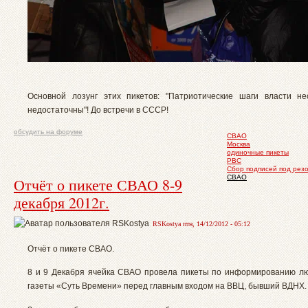
Основной лозунг этих пикетов: "Патриотические шаги власти н
недостаточны"! До встречи в СССР!
обсудить на форуме
СВАО
Москва
одиночные пикеты
РВС
Сбор подписей под ре
СВАО
Отчёт о пикете СВАО 8-9
декабря 2012г.
RSKostya птн, 14/12/2012 - 05:12
Отчёт о пикете СВАО.
8 и 9 Декабря ячейка СВАО провела пикеты по информированию л
газеты «Суть Времени» перед главным входом на ВВЦ, бывший ВДНХ.