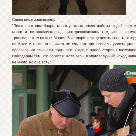
Слово пикетировавшему:
"Пикет проходил бодро, много усталых после работы людей прохо
много и останавливалось, заинтересовавшись тем, что я громк
транспарантом на мне. Многие благодарили за ту деятельность, кото
но были и такие, кто ничего не слышал про ювенальнуююстицию
образования слышали почти все. Люди с одной стороны возмущен
благодарны тем, кто борется. Хотя веры в благополучный исход наш
не много, но она есть."