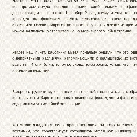
уровне в 2011 г. после того, как 89,7% граждан России высказалис
но протаскиваемую сегодня нашими «либералами» неофици
десоветизации — провести Нюрнберг-2 над коммунизмом, как не
проведен над фашизмом, сломать самосознание нашего народа
с влиянием России в мировой политике. Результаты десоветизации м
можем наблюдать на стремительно бандеризировавшейся Украине.
Увидев наш пикет, работники музея поначалу решили, что это ош
с неприятными надписями, напоминающими о фальшивках их эксп
разгонят. И они были, конечно, слегка расстроены, узнав, что пик
городскими властями.
Вскоре сотрудники музея вышли опять, чтобы попытаться разобр
претензиях к избирательно представленным фактам, лжи и фальсифи
содержащимся в музейной экспозиции.
Как можно догадаться, обе стороны остались при своих мнениях. 
вежливым, что характеризует сотрудников музея как [бывших] и