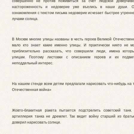
совершенно не против поживиться за счет людской доверчиво
настороженность и недоверие уже въелись в наши души. О
ознакомления с текстом письма недоверие исчезает быстрее утренне
лучами солнца.
В Москве многие улицы названы в честь героев Великой Отечествен
мало кто знает какие именно улицы. И практически никто не м
приблизительно рассказать, что совершили люди, имена котор
улицам. Поэтому листовки с описанием героев и их подви
неподдельный интерес.
На нашем стенде всем детям предлагали нарисовать что-нибудь на 
Отечественная война»
Жовто-блакитная ракета пытается подстрелить советский танк.
артиллерия танка не дремлет. Так видит войну старший из брат
доверил нарисовать солнце.