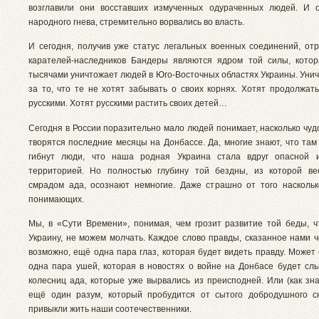
возглавили они восставших измученных одураченных людей. И о
народного гнева, стремительно ворвались во власть.
И сегодня, получив уже статус легальных военных соединений, от
карателей-наследников Бандеры являются ядром той силы, кото
тысячами уничтожает людей в Юго-Восточных областях Украины. Унич
за то, что те не хотят забывать о своих корнях. Хотят продолжать
русскими. Хотят русскими растить своих детей…
Сегодня в России поразительно мало людей понимает, насколько чу
творятся последние месяцы на Донбассе. Да, многие знают, что там
гибнут люди, что наша родная Украина стала вдруг опасной 
территорией. Но полностью глубину той бездны, из которой ве
смрадом ада, осознают немногие. Даже страшно от того наскольк
понимающих.
Мы, в «Сути Времени», понимая, чем грозит развитие той беды, 
Украину, не можем молчать. Каждое слово правды, сказанное нами ч
возможно, ещё одна пара глаз, которая будет видеть правду. Может
одна пара ушей, которая в новостях о войне на Донбасе будет сл
колесниц ада, которые уже вырвались из преисподней. Или (как зна
ещё один разум, который пробудится от сытого добродушного с
привыкли жить наши соотечественники.