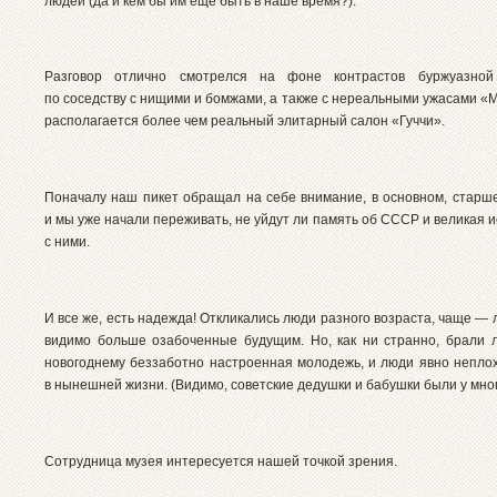
людей (да и кем бы им еще быть в наше время?).
Разговор отлично смотрелся на фоне контрастов буржуазной
по соседству с нищими и бомжами, а также с нереальными ужасами «
располагается более чем реальный элитарный салон «Гуччи».
Поначалу наш пикет обращал на себе внимание, в основном, старше
и мы уже начали переживать, не уйдут ли память об СССР и великая 
с ними.
И все же, есть надежда! Откликались люди разного возраста, чаще — 
видимо больше озабоченные будущим. Но, как ни странно, брали л
новогоднему беззаботно настроенная молодежь, и люди явно непло
в нынешней жизни. (Видимо, советские дедушки и бабушки были у мног
Сотрудница музея интересуется нашей точкой зрения.