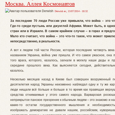
Москва. Аллея Космонавтов
Derwish вс, 13/07/2014 - 18:32
За последние 70 люди России уже привыкли, что война – это чт
Где-то среди пустынь или джунглей Африки. Может быть, в одно
стран или в Израиле. В самом крайнем случае – в горах и предго
Мало кто считает, что война – это что-то такое, что может прикл
непосредственно, в реальности.
А вот к людям той части России, которая последние четверть века
названием Украина, война уже пришла. И что самое ужасное, она 
того врага, которого, казалось, загнали в могилу наши деды и 
середине прошлого века. Как выясняется сегодня, действитель
казалось.
Несколько месяцев назад в Киеве был совершен вооруженный пе
десятилетия народ Украины неизменно наблюдал одну и ту же кар
люди нищали всё больше и больше в то время как правящая верху
средства отнимаемые у этого самого народа. Варварская роскош
неприкрытое панское презрение к обычным людям – это знакомо и на
какие-то остатки государственного мышления и необходимость
изображать демократию не давали нашим, российским, нувориша