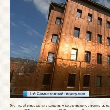
Этот музей вписывается в концепцию десоветизации, отвергнутую н