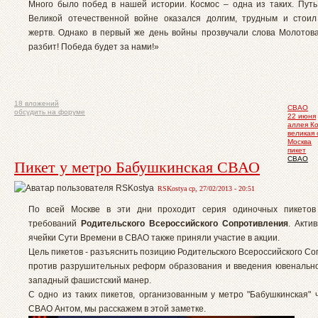
Много было побед в нашей истории. Космос – одна из таких. Пут
Великой отечественной войне оказался долгим, трудным и стои
жертв. Однако в первый же день войны прозвучали слова Молотова
разбит! Победа будет за нами!»
18 вложений
СВАО
обсудить на форуме
22 июня
аллея К
великая 
Москва
пикет
СВАО
Пикет у метро Бабушкинская СВАО
RSKostya ср, 27/02/2013 - 20:51
По всей Москве в эти дни проходит серия одиночных пикетов
требований
Родительского Всероссийского Сопротивления
. Акти
ячейки Сути Времени в СВАО также приняли участие в акции.
Цель пикетов - разъяснить позицию Родительского Всероссийского С
против разрушительных реформ образования и введения ювенальн
западный фашистский манер.
С одно из таких пикетов, организованным у метро "Бабушкинская" 
СВАО Антом, мы расскажем в этой заметке.