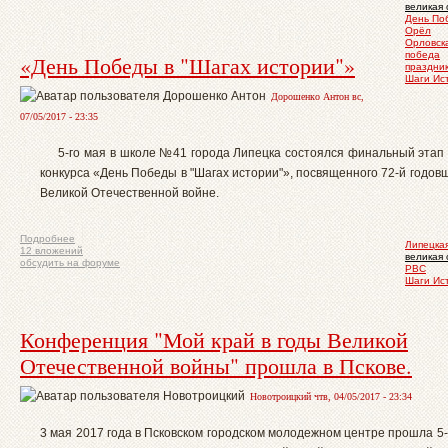
великая 
День По
Орёл
Орловска
победа
«День Победы в "Шагах истории"»
праздни
Шаги Ис
Дорошенко Антон вс,
07/05/2017 - 23:35
5-го мая в школе №41 города Липецка состоялся финальный этап 
конкурса «День Победы в "Шагах истории"», посвященного 72-й годо
Великой Отечественной войне.
Подробнее
Липецкая
12 вложений
великая 
обсудить на форуме
РВС
Шаги Ис
Конференция "Мой край в годы Великой
Отечественной войны" прошла в Пскове.
Новотроицкий чтв, 04/05/2017 - 23:34
3 мая 2017 года в Псковском городском молодежном центре прошла 5