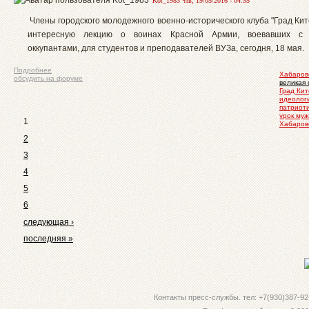
Kot_1983 чтв, 19/05/2016 - 04:55
Члены городского молодежного военно-исторического клуба "Град Ки
интересную лекцию о воинах Красной Армии, воевавших с 
оккупантами, для студентов и преподавателей ВУЗа, сегодня, 18 мая.
Подробнее
Хабаровс
обсудить на форуме
великая 
Град Ки
идеолог
патриот
урок му
1
Хабаров
2
3
4
5
6
следующая ›
последняя »
Контакты пресс-службы. тел: +7(930)387-92-