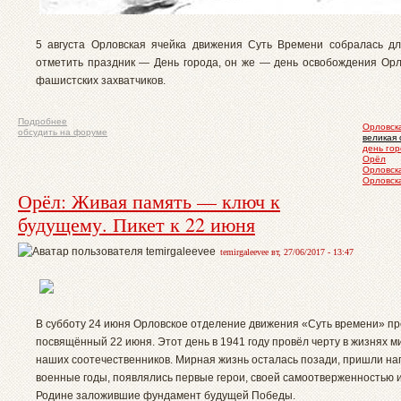
5 августа Орловская ячейка движения Суть Времени собралась дл
отметить праздник — День города, он же — день освобождения Орл
фашистских захватчиков.
Подробнее
Орловска
обсудить на форуме
великая 
день го
Орёл
Орловска
Орловска
Орёл: Живая память — ключ к
будущему. Пикет к 22 июня
temirgaleevee вт, 27/06/2017 - 13:47
В субботу 24 июня Орловское отделение движения «Суть времени» пр
посвящённый 22 июня. Этот день в 1941 году провёл черту в жизнях 
наших соотечественников. Мирная жизнь осталась позади, пришли н
военные годы, появлялись первые герои, своей самоотверженностью 
Родине заложившие фундамент будущей Победы.