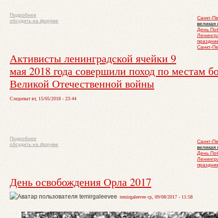
Подробнее
Санкт-Пе
обсудить на форуме
великая 
День По
Ленингр
праздни
Санкт-П
Активисты ленинградской ячейки 9
мая 2018 года совершили поход по местам б
Великой Отечественной войны
Следопыт вт, 15/05/2018 - 23:44
Подробнее
Санкт-П
обсудить на форуме
великая 
День По
Ленингр
праздни
День освобождения Орла 2017
temirgaleevee ср, 09/08/2017 - 11:58