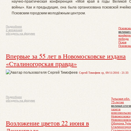
научно-практическая конференция «Мой край в годы Великой О
войны». Как и предыдущие, она была организована псковской ячейко
Псковским городским молодёжным центром.
Подробнее
Псковска
2 вложения
великая 
обсудить на форуме
конфере
победа
Псков
Псковска
Впервые за 55 лет в Новомосковске издана
«Сталиногорская правда»
Сергей Тимофеев ср, 09/11/2016 - 21:33
Подробнее
Тульская обл.
обсудить на форуме
75-летие
великая отеч
газета
комсомольско
Новомосковск
Новомосковск
Возложение цветов 22 июня в
Оборона Тул
Сталиногорск
Ленинграде
Сталиногорск