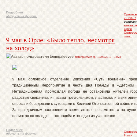
Подробнее
Орловска
обсудить на форуме
22 июня
великая 
живая п
Орёл
Орловск
пикет
9 мая в Орле: «Было тепло, несмотря
на холод»
temirgaleevee ср, 17/05/2017 - 18:22
9 мая орловское отделение движения «Суть времени» пров
традиционным мероприятие в честь Дня Победы в «Детском 
Нетрадиционная промозглая погода не остановила жителей го
радостью сворачивали письма треугольником, участвовали в викторин
опросы и беседовали с сутевцами о Великой Отечественной войне и 
За праздничным настроением время летело незаметно, а на душе
несмотря на холод» — так подвёл итог один из участников.
Подробнее
Орловска
обсудить на форуме
9 мая