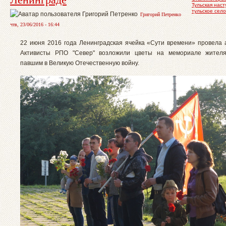
Тульская нас
тульское село
Григорий Петренко
чтв, 23/06/2016 - 16:44
22 июня 2016 года Ленинградская ячейка «Сути времени» провела 
Активисты РПО "Север" возложили цветы на мемориале жителя
павшим в Великую Отечественную войну.