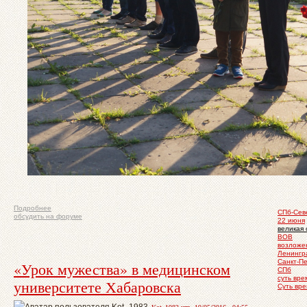
Подробнее
СПб-Сев
обсудить на форуме
22 июня
великая 
ВОВ
возложе
Ленингр
Санкт-П
«Урок мужества» в медицинском
СПб
суть вр
университете Хабаровска
Суть вр