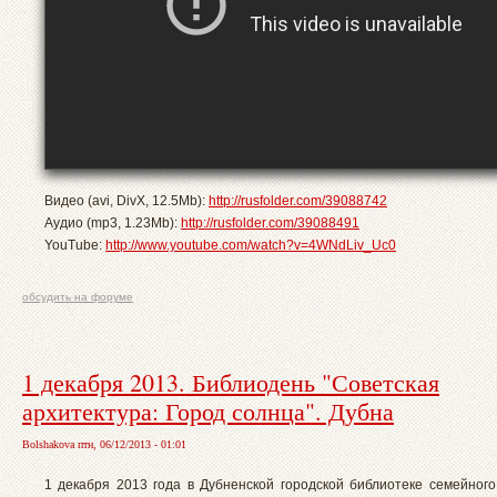
Видео (avi, DivX, 12.5Mb):
http://rusfolder.com/39088742
Аудио (mp3, 1.23Mb):
http://rusfolder.com/39088491
YouTube:
http://www.youtube.com/watch?v=4WNdLiv_Uc0
обсудить на форуме
1 декабря 2013. Библиодень "Советская
архитектура: Город солнца". Дубна
Bolshakova птн, 06/12/2013 - 01:01
1 декабря 2013 года в Дубненской городской библиотеке семейного 