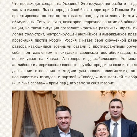
Что происходит сегодня на Украине? Это государство разбито на дв
часть, а именно, Львов, перед войной была территорией Польши. Вт
ориентирована на восток, это славянская, русская часть. И эти
объединены. Есть, конечно, некоторое непрочное понятие об общнос
нации, но такая ситуация позволяет играть на различиях, играть с
логике Уолл-стрит, контролирующей английское и американское прав
провокация против России. Россия считает себя окруженной раз
разворачивающимися военными базами с противоракетным оружие
себя под давлением в ситуации сирийской дестабилизации, к
перекинуться на Кавказ. А теперь и дестабилизация Украины
английские и американские военные службы, продвигая свои интерес
давнишние отношения с людьми ультранационалистических, ант
неонацистских взглядов, с партией «Свобода» или партией с абб
(«Спільна справа» – прим. пер.), что само за себя говорит.