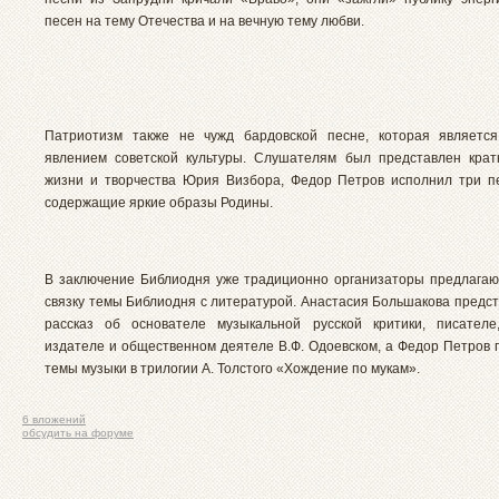
песен на тему Отечества и на вечную тему любви.
Патриотизм также не чужд бардовской песне, которая являетс
явлением советской культуры. Слушателям был представлен крат
жизни и творчества Юрия Визбора, Федор Петров исполнил три п
содержащие яркие образы Родины.
В заключение Библиодня уже традиционно организаторы предлага
связку темы Библиодня с литературой. Анастасия Большакова предст
рассказ об основателе музыкальной русской критики, писателе
издателе и общественном деятеле В.Ф. Одоевском, а Федор Петров 
темы музыки в трилогии А. Толстого «Хождение по мукам».
6 вложений
обсудить на форуме