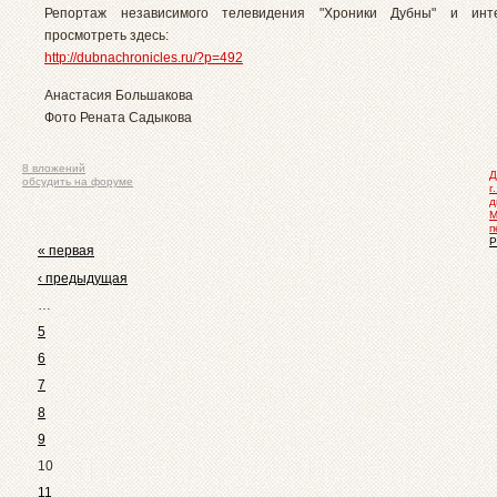
Репортаж независимого телевидения "Хроники Дубны" и ин
просмотреть здесь:
http://dubnachronicles.ru/?p=492
Анастасия Большакова
Фото Рената Садыкова
8 вложений
Д
обсудить на форуме
г
д
М
п
Р
« первая
‹ предыдущая
…
5
6
7
8
9
10
11