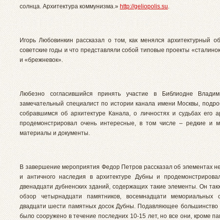
солнца. Архитектура коммунизма.»
http://geliopolis.su
.
Игорь Любовинкин рассказал о том, как менялся архитектурный об
советские годы и что представляли собой типовые проекты «сталино
и «брежневок».
Любезно согласившийся принять участие в Библиодне Владим
замечательный специалист по истории канала имени Москвы, подро
собравшимся об архитектуре Канала, о личностях и судьбах его а
продемонстрировал очень интересные, в том числе – редкие и 
материалы и документы.
В завершение мероприятия Федор Петров рассказал об элементах н
и античного наследия в архитектуре Дубны и продемонстрирова
двенадцати дубненских зданий, содержащих такие элементы. Он так
обзор четырнадцати памятников, восемнадцати мемориальных 
двадцати шести памятных досок Дубны. Подавляющее большинство 
было сооружено в течение последних 10-15 лет, но все они, кроме п