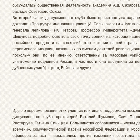
обсуждалась общественная деятельность академика А.Д. Сахарова
распаде Советского Союза.
Во второй части дискуссионного клуба было прочитано два заран
доклада: «Процедура именования улиц» (А. Большакова) и «Нужна ли
генерала Лепилова» (Ф. Петров). Профессор Университета «Дуб
Шешунова подробно осветила свою точку зрения на историю наим
российских городов, и на советский этап истории нашей страны,
переименованию улиц, названных по именам деятелей революционн
поскольку они, по ее мнению, ответственны за массовые убий
уничтожение подлинной России; в частности она выступила за п
дубненских улиц Урицкого, Войкова и других.
Идею о переименования этих улиц так или иначе поддержали несколь
дискуссионного клуба: протоиерей Виталий Шумилов, Юлия Попо
Расторгуев, Татьяна Синицкая. Большинство собравшихся – члены д
времени», Коммунистической партии Российской Федерации и Росс
офицеров запаса – высказались против изменения советских на