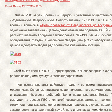
Сергей Н-ск вт, 17/12/2013 - 16:35
Члены РПО «Суть Времени – Бердск» и участники общественной
«Родительское Всероссийское Сопротивление» 17.12.13 г. в 11 ч. п
времени влились в
«Цепь протеста: от Владивостока до Госдумы
однозначно заявляем (а «Цепью» доказываем), что родители ВСЕЙ 
рассматриваемого Госдумой законопроекта №249303-6 «Об основа
обслуживания граждан в Российской Федерации» («О соцобслуживан
де-юре и де-факто вводит ряд элементов ювенальной юстиции.
Свой пикет члены РПО СВ-Бердск провели в г.Новосибирске в Же
районе возле Дома Культуры Железнодорожников.
Как всегда ювеналы действуют подло и со всеми признакам
мошенникам. Основные признаки мошенничества - это запутанность,
и излишняя быстрота действий. Так и наши ювеналы. Только 
выступил на съезде РВС с критикой ювенальных законов, - так они
отступили - они, как хамелеоны, используя правильные слова, подло
законопроект на аналогичный другой, но с иным названием. Но мы п