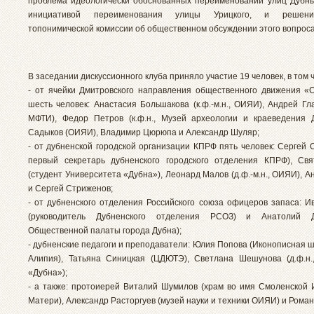
проблема идеологически обоснованных переименований улиц Дубны
инициативой переименования улицы Урицкого, и решени
топонимической комиссии об общественном обсуждении этого вопроса
В заседании дискуссионного клуба приняло участие 19 человек, в том 
- от ячейки Дмитровского направления общественного движения «
шесть человек: Анастасия Большакова (к.ф.-м.н., ОИЯИ), Андрей Гл
МФТИ), Федор Петров (к.ф.н., Музей археологии и краеведения 
Садыков (ОИЯИ), Владимир Цюрюпа и Александр Шуляр;
- от дубненской городской организации КПРФ пять человек: Сергей Се
первый секретарь дубненского городского отделения КПРФ), Св
(студент Университета «Дубна»), Леонард Малов (д.ф.-м.н., ОИЯИ), 
и Сергей Стриженов;
- от дубненского отделения Российского союза офицеров запаса: И
(руководитель Дубненского отделения РСОЗ) и Анатолий Д
Общественной палаты города Дубна);
- дубненские педагоги и преподаватели: Юлия Попова (Иконописная ш
Алипия), Татьяна Синицкая (ЦДЮТЭ), Светлана Шешунова (д.ф.н.
«Дубна»);
- а также: протоиерей Виталий Шумилов (храм во имя Смоленской
Матери), Александр Расторгуев (музей науки и техники ОИЯИ) и Роман