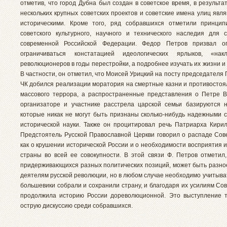
отметив, что город Дубна был создан в советское время, в результ
нескольких крупных советских проектов и советские имена улиц явл
историческими. Кроме того, ряд собравшихся отметили принцип
советского культурного, научного и технического наследия для 
современной Российской Федерации. Федор Петров призвал о
ограничиваться констатацией идеологических ярлыков, «на
революционеров в годы перестройки, а подробнее изучать их жизни и
В частности, он отметил, что Моисей Урицкий на посту председателя
ЧК добился реализации моратория на смертные казни и противостоя
массового террора, а распространенные представления о Петре В
организаторе и участнике расстрела царской семьи базируются н
которые никак не могут быть признаны сколько-нибудь надежными с
исторической науки. Также он процитировал речь Патриарха Кирил
Предстоятель Русской Православной Церкви говорил о распаде Сов
как о крушении исторической России и о необходимости восприятия 
страны во всей ее совокупности. В этой связи Ф. Петров отметил,
придерживающихся разных политических позиций, может быть разно
деятелям русской революции, но в любом случае необходимо учитыва
большевики собрали и сохранили страну, и благодаря их усилиям Со
продолжила историю России дореволюционной. Это выступление 
острую дискуссию среди собравшихся.