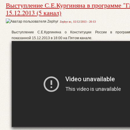
Выступление С.Е.Кургиняна в программе "Г
15.12.2013 (5 канал)
Zephyr вс, 15/12/2013 - 20:13
Выступление С.Е.Кургиняна о Конституции России в программ
показанной 15.12.2013 в 18:00 на Пятом канале.