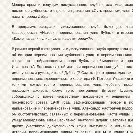
Модератором и ведущим дискуссионного клуба стала Анастасия
диспетчер дубненского отделения движения «Суть времени», член
палаты города Дубна.
В программе заседания дискуссионного клуба было две час
краеведческая: «История переименования улиц Дубны»; и вторая
«Какие названия улиц нужны нашему городу?».
В рамках первой части участники дискуссионного клуба прослушали к
об истории переименования дубненских улиц: о переименованиях 1
связанных с образованием города Дубны и объединением гор
Иваньково (А. Большакова); об истории переименования дубненских 
имен ученых и руководителей Дубны (Р. Садыков) и о происходивших в
переименованиях идеологического характера (Ф. Петров). Участники 
копиями документов о переименованиях улиц, любезно пред
городским архивом. Кроме того, протоиерей Виталий Шумил
собравшихся с ранее неизвестным документом – решением И
поселкового совета 1948 года, зафиксировавшим первое в и
наименование и переименование улиц. Александр Расторгуев подро
об обстоятельствах, связанных с переименованием части улицы
улицу Мещерякова. Иван Василенко, Анатолий Дудник, Светлана Ш
других участников дискуссионного клуба выступили с активным
истории переименования улицы 50-летия ВЛКСМ в улицу Сах