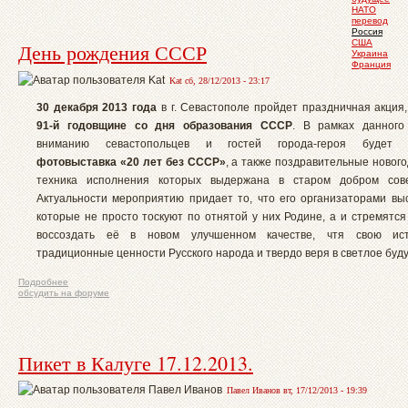
НАТО
перевод
Россия
США
День рождения СССР
Украина
Франция
Kat сб, 28/12/2013 - 23:17
30 декабря 2013 года
в г. Севастополе пройдет праздничная акция
91-й годовщине со дня образования СССР
. В рамках данного
вниманию севастопольцев и гостей города-героя будет п
фотовыставка «20 лет без СССР»
, а также поздравительные новог
техника исполнения которых выдержана в старом добром сове
Актуальности мероприятию придает то, что его организаторами вы
которые не просто тоскуют по отнятой у них Родине, а и стремятся
воссоздать её в новом улучшенном качестве, чтя свою ис
традиционные ценности Русского народа и твердо веря в светлое буд
Подробнее
обсудить на форуме
Пикет в Калуге 17.12.2013.
Павел Иванов вт, 17/12/2013 - 19:39