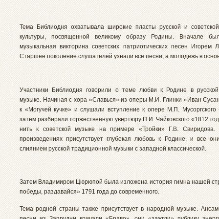
Тема Библиодня охватывала широкие пласты русской и советско
культуры, посвященной великому образу Родины. Вначале бы
музыкальная викторина советских патриотических песен Игорем 
Старшее поколение слушателей узнали все песни, а молодежь в основ
Участники Библиодня говорили о теме любви к Родине в русской
музыке. Начиная с хора «Славься» из оперы М.И. Глинки «Иван Суса
к «Могучей кучке» и слушали вступление к опере М.П. Мусоргского
затем разбирали торжественную увертюру П.И. Чайковского «1812 го
нить к советской музыке на примере «Тройки» Г.В. Свиридова.
произведениях присутствует глубокая любовь к Родине, и все о
слиянием русской традиционной музыки с западной классической.
Затем Владимиром Цюрюпой была изложена история гимна нашей ст
победы, раздавайся» 1791 года до современного.
Тема родной страны также присутствует в народной музыке. Анса
песни из Запрудни кричали «Браво», они «зажгли» публику энер