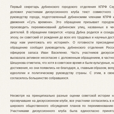
Первый секретарь дубненского городского отделения КПРФ Се
доложил участникам дискуссионного клуба текст совместного
руководству города, подготовленный дубненскими членами КПРФ 
движения «Суть времени». Это обращение призывает городск
производить переименований дубненских улиц, названных в чес
деятелей. В обращении говорится: «город Дубна родился и созида
эпоху, он советский от рождения до всех его трудовых и научных дос
лицу нам уничтожать его историю!». О готовности присоедини
обращению сообщил руководитель дубненского отделения Росси
офицеров запаса Иван Василенко. Часть участников дискусси
высказала активное несогласие с доложенным обращением, в частно
Шешунова отметила, что хотя в советское время и были культурные, 
достижения, но они появились не благодаря, а, главным образом, воп
идеологии и политическому руководству страны. С этим, в сво
согласилось большинство собравшихся.
Несмотря на принципиально разные оценки советской истории н
прозвучавшие на дискуссионном клубе, все участники согласились в
широкого общественного обсуждения планов по переименованию 
Участниками дискуссионного клуба была единогласно приня