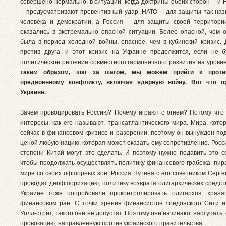
совершено нормально, в ситуации, когда доктрины обеих сторон – и 
– предусматривают превентивный удар. НАТО – для защиты так на
человека и демократии, а Россия – для защиты своей территори
оказались в экстремально опасной ситуации. Более опасной, чем о
была в период холодной войны, опаснее, чем в кубинский кризис. 
против друга, и этот кризис на Украине продолжится, если не 
политическое решение совместного гармоничного развития на уровн
таким образом, шаг за шагом, мы можем прийти к проти
предвоенному конфликту, включая ядерную войну. Вот что п
Украине.
Зачем провоцировать Россию? Почему играют с огнем? Потому что
интересы, как его называют, трансатлантического мира. Мира, кото
сейчас в финансовом кризисе и разорении, поэтому он вынужден по
ценой любую нацию, которая может оказать ему сопротивление. Росси
степени Китай могут это сделать. И поэтому нужно подавить это с
чтобы продолжать осуществлять политику финансового грабежа, пира
мире со своих офшорных зон. Россия Путина с его советником Серге
проводят деофшоризацию, политику возврата олигархических средств
Украине тоже попробовали проконтролировать олигархов, храня
финансовом рае. С точки зрения финансистов лондонского Сити и
Уолл-стрит, такого они не допустят. Поэтому они начинают наступать,
провокацию, направленную против украинского правительства.