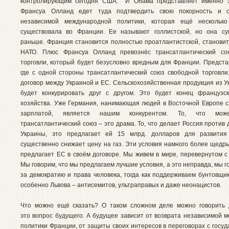
контролирующим сегодня США. И Обама представляет именно э
Франсуа Олланд едет туда подтвердить свою покорность и о
независимой международной политики, которая ещё несколько
существовала во Франции. Ее называют голлистской, но она су
раньше. Франция становится полностью проатлантистской, станови
НАТО. Плюс Франсуа Олланд превознёс трансатлантический со
торговли, который будет безусловно вредным для Франции. Предста
где с одной стороны трансатлантический союз свободной торговли,
договор между Украиной и ЕС. Сельскохозяйственная продукция из 
будет конкурировать друг с другом. Это будет конец французск
хозяйства. Уже Германия, нанимающая людей в Восточной Европе 
зарплатой, является нашим конкурентом. То, что мож
трансатлантический союз – это драма. То, что делает Россия против
Украины, это предлагает ей 15 млрд. долларов для развития
существенно снижает цену на газ. Эти условия намного более щедры
предлагает ЕС в своём договоре. Мы живем в мире, перевернутом с 
Мы говорим, что мы предлагаем лучшие условия, а это неправда, мы г
за демократию и права человека, тогда как поддерживаем бунтовщик
особенно Львова – антисемитов, ультраправых и даже неонацистов.
Что можно ещё сказать? О таком сложном деле можно говорить д
это вопрос будущего. А будущее зависит от возврата независимой 
политики Франции, от защиты своих интересов в переговорах с госуд