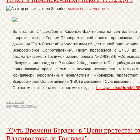
Soberleo вт, 17/12/2013 - 19:02
Во вторник, 17 декабря в Каменске-Шахтинском на центральной 
напротив сквера Героям-Пионерам прошёл пикет, организованны
движения "Суть Времени" и участниками общественной организации 
Всероссийское Сопротивление". Пикет проводился с 17:30 до 1
рассматриваемого Госдумой законопроекта №249303-6 «Об основа
обслуживания граждан в Российской Федерации» («О соцобслуживани
подменяющим право семьи на помощь государства тотальным
юридически оформленным всевластием чиновников, протестуют 
Всероссийское Сопротивление (РВС) и движение «Суть времени».
С текстом листовок можно ознакомится здесь:
http://yadi.sk/d/HnzctA4
5 вложений
обсудить на форуме
"Суть Времени-Бердск" в "Цепи протеста: о
Владивостока до Госдумы"