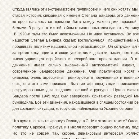
Откуда взялись эти экстремистские группировки и чего они хотят? Мы 
старая история, связанная с именем Степана Бандеры, это движени
которое началось со времени битв между махновцами, красной 
белыми. В результате этой войны гетман попытался сделать Украину
В 1920-е годы это было невозможным. Но идеи оставались. Во вр
нацистов Степан Бандера сказал: воспользуемся пришествием на
продвигать политику национальной независимости. Он сотрудничал 
за время оккупации эти люди уничтожили десятки тысяч, некоторы
тысяч украинцев еврейского и нееврейского происхождения. Это
движение имеет сильно выраженный антисемитский акцент,
современное бандеровское движение. Они практически носят н
символы, очень агрессивны, тренируются в полувоенных и военных
есть, они это сами признают, бывшие афганцы, люди, приехавш
рекрутированные для создания военной структуры. Нужно сказат
Бандера после 1945 года был завербован британской разведкой MI-
руководила. Все эти движения, находившиеся в спящем состоянии ре
для создания ситуации, которую мы наблюдаем на Украине сегодня.
Что думать о визите Франсуа Олланда в США в этом контексте? Олла
политику Саркози. Франсуа и Николя проводят общую политику по
Но это не совсем так, скорее, финансовым интересам Уолл-с