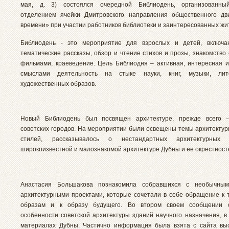
мая, д. 3) состоялся очередной Библиодень, организованны
отделением ячейки Дмитровского направления общественного дв
времени» при участии работников библиотеки и заинтересованных жи
Библиодень - это мероприятие для взрослых и детей, включ
тематические рассказы, обзор и чтение стихов и прозы, знакомство
фильмами, краеведение. Цель Библиодня – активная, интересная 
смыслами деятельность на стыке науки, книг, музыки, ли
художественных образов.
Новый Библиодень был посвящен архитектуре, прежде всего –
советских городов. На мероприятии были освещены темы архитектур
стилей, рассказывалось о нестандартных архитектурных 
широкоизвестной и малознакомой архитектуре Дубны и ее окрестност
Анастасия Большакова познакомила собравшихся с необычным
архитектурными проектами, которые сочетали в себе обращение к
образам и к образу будущего. Во втором своем сообщении 
особенности советской архитектуры зданий научного назначения, в 
материалах Дубны. Частично информация была взята с сайта вы