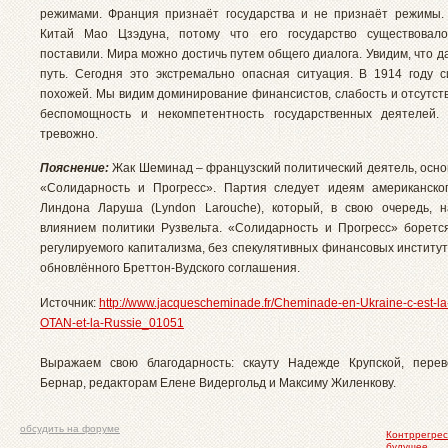
режимами. Франция признаёт государства и не признаёт режимы
Китай Мао Цзэдуна, потому что его государство существовал
поставили. Мира можно достичь путем общего диалога. Увидим, что 
путь. Сегодня это экстремально опасная ситуация. В 1914 году 
похожей. Мы видим доминирование финансистов, слабость и отсутств
беспомощность и некомпетентность государственных деятелей.
тревожно.
Пояснение:
Жак Шеминад – французский политический деятель, осно
«Солидарность и Прогресс». Партия следует идеям американско
Линдона Ларуша (Lyndon Larouche), который, в свою очередь, 
влиянием политики Рузвельта. «Солидарность и Прогресс» боретс
регулируемого капитализма, без спекулятивных финансовых институт
обновлённого Бреттон-Вудского соглашения.
Источник:
http://www.jacquescheminade.fr/Cheminade-en-Ukraine-c-est-la-
OTAN-et-la-Russie_01051
Выражаем свою благодарность: скауту Надежде Крупской, перев
Бернар, редакторам Елене Видергольд и Максиму Жиленкову.
обсудить на форуме
Контррегрес
будущее