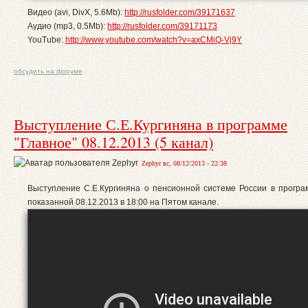
Видео (avi, DivX, 5.6Mb):
http://rusfolder.com/39171637
Аудио (mp3, 0.5Mb):
http://rusfolder.com/39171173
YouTube:
http://www.youtube.com/watch?v=axCMiQ-Vj9Y
обсудить на форуме
Выступление С.Е.Кургиняна в программе
"Главное" 08.12.2013 (5 канал)
Zephyr вс, 08/12/2013 - 22:38
Выступление С.Е.Кургиняна о пенсионной системе России в програм
показанной 08.12.2013 в 18:00 на Пятом канале.